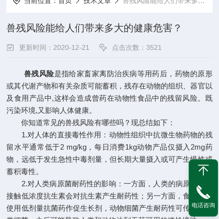
当前位置：
首页
技术文章
兽残风险能给人们带来多大的健康危害？
兽残风险能给人们带来多大的健康危害？
更新时间：2020-12-21
点击次数：3521
兽残风险
是指给家畜家离防治疾病等用药后，药物的原形
或其代谢产物和有关杂质可能蓄积，残存在动物的组织、器官以
及食用产品中,这样会造成曾药在动物性食品中的残留风险。既
污染环境,又影响人体健康。
你知道常见的兽残风险有哪些吗？现总结如下：
1.对人体的直接毒性作用：动物性组织中抗微生物药物的残
留水平通常低于2 mg/kg，每日消费1kg动物产品仅摄入2mg药
物，远低于发生急性中毒剂量，但长期大量摄入或可产生慢性或
蓄积毒性。
2.对人类病原菌耐药性的影响：一方面，人类的病原菌长期
接触低浓度抗生素会对抗生素产生耐药性；另一方面，食品动物
电话咨询
使用低剂量抗菌药作促生长剂，动物细菌产生耐药性可传递给人