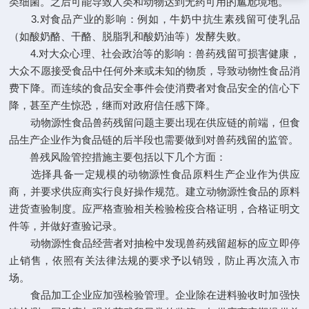
类细菌。之后可能导致人类和动物达到无药可用的尴尬境地。
3.对食品产业的影响：例如，牛奶中抗生素残留可使乳品
（如酸奶酪、干酪、脱脂乳和酸奶油等）发酵失败。
4.对大众心理、社会政治等的影响：兽药残留可损害健康，
大众不愿接受食品中任何外来或未知的物质，导致动物性食品消
费下降。而连续的食品安全事件会使消费者对食品安全的信心下
降，甚至产生惊恐，继而对政府信任感下降。
动物源性食品兽药残留问题主要出现在供应链的前端，但食
品生产企业作为食品链的后半段也需要做到对兽药残留的监管。
兽残风险管控措施主要包括以下几个方面：
选择具备一定规模的动物源性食品原料生产企业作为供应
商，并要求供应商实行良好操作规范。建立动物源性食品的原料
进货查验制度。应严格查验相关检验检疫合格证明，合格证明文
件等，并做好查验记录。
动物源性食品经营者对抽检中发现兽药残留超标的应立即停
止销售，依照有关法律法规的要求予以销毁，防止再次流入市
场。
食品加工企业应加强检验管理。企业除在进料验收时加强快