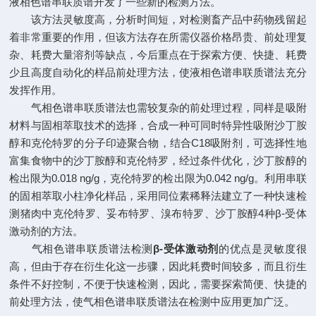
液相色谱串联质谱开发了一些新的检测方法。
该方法灵敏度高，分析时间短，对检测畜产品中药物残留起
着非常重要的作用，但该方法存在所需仪器价格昂贵、前处理复
杂、耗费大量溶剂等缺点，今后重点在于探索方便、快捷、耗费
少且高度自动化的样品前处理方法，使液相色谱串联质谱法充分
发挥作用。
气相色谱串联质谱法也需较复杂的前处理过程，同样是吸附
材料与固相萃取技术的选择，合成一种可同时特异性吸附沙丁胺
醇和克伦特罗的分子印迹聚合物，结合C18吸附剂，可选择性地
富集食物中的沙丁胺醇和克伦特罗，经过条件优化，沙丁胺醇的
检出限为0.018 ng/g，克伦特罗的检出限为0.042 ng/g。利用串联
的固相萃取小柱净化样品，采用同位素稀释法建立了一种快速检
测猪肉中克伦特罗、妥布特罗、溴布特罗、沙丁胺醇4种β-受体
激动剂的方法。
气相色谱串联质谱法检测
β-受体激动剂
的优点是灵敏度很
高，但由于存在衍生化这一步骤，因此耗费时间较多，而且衍生
条件不好控制，不便于快速检测，因此，需要探索简便、快捷的
前处理方法，使气相色谱串联质谱法在检测中应用更加广泛。