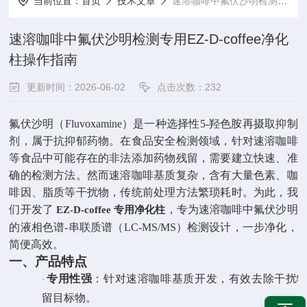
当前位置：
首页
技术文章
速溶咖啡中氟伏沙明检测专用EZ-D-coffee净化柱操作指南
速溶咖啡中氟伏沙明检测专用EZ-D-coffee净化
柱操作指南
更新时间：2026-06-02
点击次数：232
氟伏沙明（
Fluvoxamine
）是一种选择性
5-
羟色胺再摄取抑制
剂，属于抗抑郁药物。在食品安全检测领域，针对速溶咖啡
等食品中可能存在的非法添加药物残留，需要建立快速、准
确的检测方法。然而速溶咖啡基质复杂，含有大量色素、咖
啡因、脂质等干扰物，传统前处理方法繁琐耗时。为此，我
们开发了
，专为速溶咖啡中氟伏沙明
EZ-D-coffee
专用净化柱
的液相色谱
-
串联质谱（
LC-MS/MS
）检测设计，一步净化，
简便高效。
一、产品特点
专用性强
：针对速溶咖啡基质开发，有效去除干扰
·
留目标物。