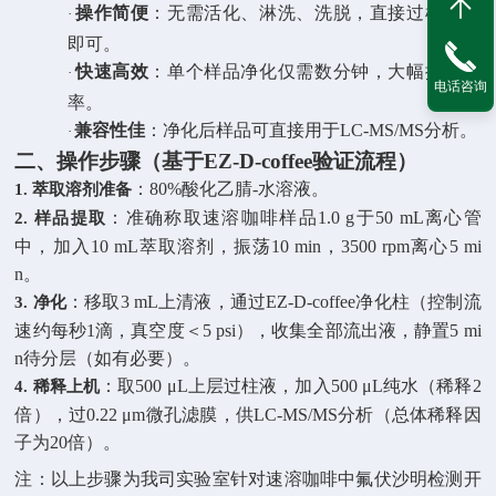
操作简便
：无需活化、淋洗、洗脱，直接过柱收集
·
即可。
快速高效
：单个样品净化仅需数分钟，大幅提升前
·
电话咨询
率。
兼容性佳
：净化后样品可直接用于
LC-MS/MS
分析。
·
二、操作步骤（基于
EZ-D-coffee
验证流程）
：
80%
酸化乙腈
-
水溶液。
1.
萃取溶剂准备
：准确称取速溶咖啡样品
1.0 g
于
50 mL
离心管
2.
样品提取
中，加入
10 mL
萃取溶剂，振荡
10 min
，
3500 rpm
离心
5 mi
n
。
：移取
3 mL
上清液，通过
EZ-D-coffee
净化柱（控制流
3.
净化
速约每秒
1
滴，真空度＜
5 psi
），收集全部流出液，静置
5 mi
n
待分层（如有必要）。
：取
500 μL
上层过柱液，加入
500 μL
纯水（稀释
2
4.
稀释上机
倍），过
0.22 μm
微孔滤膜，供
LC-MS/MS
分析（总体稀释因
子为
20
倍）。
注：以上步骤为我司实验室针对速溶咖啡中氟伏沙明检测开