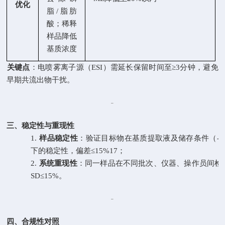
优化
脂/脂肪
酸；稀释
样品降低
基质浓度
关键点
：电喷雾离子源（
ESI）需延长保留时间至≥3分钟，避免
早期共流出物干扰。
三、稳定性与重现性
1.
样品稳定性
：验证目标物在基质提取液及储存条件（
-
下的稳定性，偏差≤15%17；
2.
系统重现性
：同一样品在不同批次、仪器、操作员间检
SD≤15%。
四、合规性对照