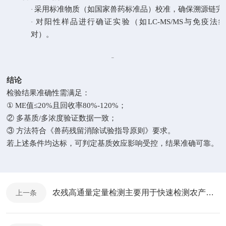
采用标准物质（如国家兽药标准品）校准，确保溯源链完
·
对阳性样品进行确证实验（如
LC-MS/MS与免疫法
·
对）。
结论
检验结果准确性需满足：
① ME值≤20%且回收率80%-120%；
② 多基质/多浓度验证数据一致；
③ 方法符合《兽药残留消除试验指导原则》要求。
若上述条件均达标，可判定基质效应影响受控，结果准确可靠
。
农残高通量定量检测主要用于快速检测农产品中的农药残留量
上一条