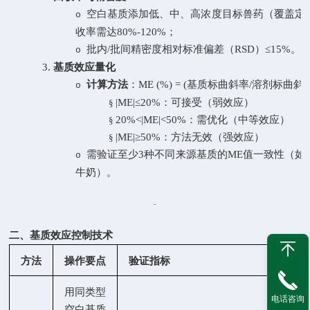
空白基质添加低、中、高浓度目标兽药（覆盖定
o
收率需达
80%-120%；
批内
/批间精密度相对标准偏差（RSD）≤15%。
o
3.
基质效应量化
计算方法
：
ME (%) = (基质标曲斜率/溶剂标曲斜率 - 
o
|ME|≤20%：可接受（弱效应）
§
20%<|ME|<50%：需优化（中等效应）
§
|ME|≥50%：方法无效（强效应）
§
需验证至少
3种不同来源基质的ME值一致性（如
o
牛奶）。
二、基质效应控制技术
方法
操作要点
验证指标
用同类型
电话咨询
空白基质