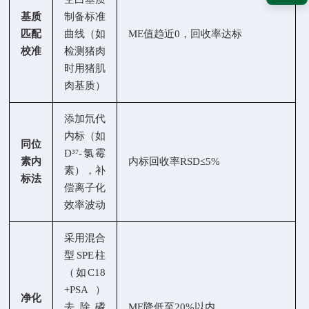
基质
制备标准
匹配
曲线（如
ME值趋近0，回收率达标
校准
检测猪肉
时用猪肌
肉基质）
添加氘代
内标（如
同位
D³
⁷
-氯霉
素内
内标回收率
RSD≤5%
素），补
标法
偿离子化
效率波动
采用混合
型
SPE柱
（如C18
+PSA）
净化
去除磷
ME降低至20%以内