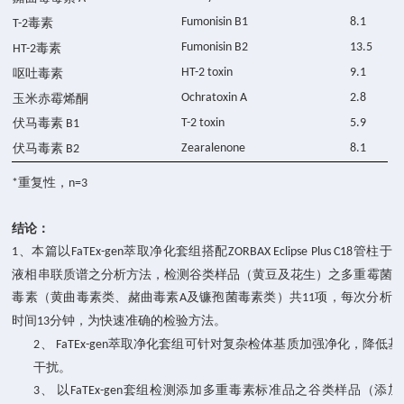
Fumonisin B1
8.1
毒素
T-2
Fumonisin B2
13.5
毒素
HT-2
HT-2 toxin
9.1
呕吐毒素
Ochratoxin A
2.8
玉米赤霉烯酮
伏马毒素
T-2 toxin
5.9
B1
伏马毒素
Zearalenone
8.1
B2
重复性，
*
n=3
结论：
、本篇以
萃取净化套组搭配
管柱于
1
FaTEx-gen
ZORBAX Eclipse Plus C18
液相串联质谱之分析方法，检测谷类样品（黄豆及花生）之多重霉菌
毒素（黄曲
毒素
类、
赭曲毒素
及镰孢菌毒素类）共
项，每次分析
A
11
时间
分钟，为快速准确的检验方法。
13
萃取净化套组可针对复杂检体基质加强净化，降低基
2、
FaTEx-gen
干扰。
以
套组检测添加多重毒素标准品之谷类样品（添加
3、
FaTEx-gen