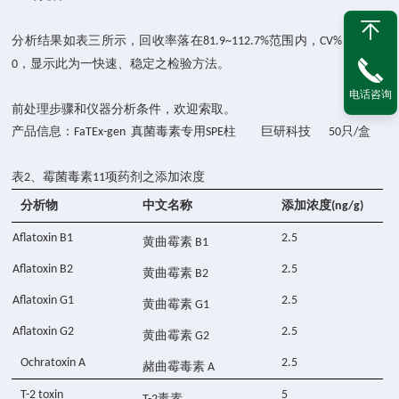
分析结果如表三所示，回收率落在
范围内，
皆小于
81.9~112.7%
CV%
2
，显示此为一快速、稳定之检验方法。
0
电话咨询
前处理步骤和仪器分析条件，欢迎索取。
产品信息：
真菌毒素专用
柱 巨研科技
只
盒
FaTEx-gen
SPE
50
/
表
、霉菌毒素
项药剂之添加浓度
2
11
分析物
中文名称
添加浓度
(ng/g)
Aflatoxin B1
2.5
黄曲霉素
B1
Aflatoxin B2
2.5
黄曲霉素
B2
Aflatoxin G1
2.5
黄曲霉素
G1
Aflatoxin G2
2.5
黄曲霉素
G2
Ochratoxin A
2.5
赭曲霉毒素
A
T-2 toxin
5
毒素