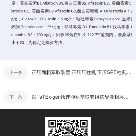
度：
黄曲霉素
黄曲霉素
黄曲霉素
B1 Aflatoxin B1,
B2 Aflatoxin B2,
G1 
黄曲霉素
赭曲霉毒素
：
latoxin G1,
G2 Aflatoxin G2,
A Ochratoxin A
2.5
，
：
；呕吐毒素
玉米赤
g/g
T-2 toxin, HT-2 toxin
5 ng/g
Deoxynivalenol,
烯酮
：
；伏马毒素
伏马毒素
Zearalenone
25 ng/g
B1 Fumonisin B1,
B2
：
）回收率落在
范围内，变异系数
umonisin B2
100 ng/g
81.9~112.7%
小于
，为稳定之检验方法。
20
正压固相萃取装置 正压压柱机 正压SPE柱配套使用
上一条
以FaTEx-gen快速净化萃取套组搭配液相层析串联质谱分析谷类样体中之多重霉菌毒素
下一条