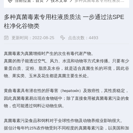
当前位置：
首页
技术文章
多种真菌毒素专用柱液质质法 一步通过法SPE柱净化谷物类
多种真菌毒素专用柱液质质法 一步通过法SPE
柱净化谷物类
更新时间：2022-08-25
点击次数：4493
真菌毒素为真菌增殖时产生的次生有毒代谢产物。
真菌的孢子能透过空气、风力、水流和动物等方式来传播。只要有少
量蛋白质、淀粉、脂质及水份，就是适合真菌生长的环境，因此谷
物、果实类、玉米及花生都是真菌主要
生长处。
黄曲毒素
具有潜在性的肝毒害（
）及致癌性，其性质稳定，
hepatoxin
因此真菌毒素易出现在食物链中；除了直接食用被真菌毒素污染的食
物，也可能透过饲料让动物生病。
真菌毒素污染食品和饲料对于全球性作物及动物养殖业影响很大。
据估计每年约
农作物受到不同程度的真菌毒素污染，以美国和加
25%