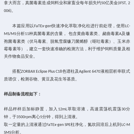
拿大而言，真菌毒素造成饲料业和家畜业每年损失约
亿美金
50
(IFST, 2
。
006)
本篇应用以
快速净化萃取净化柱进行前处理，使用
FaTEx-gen
LC-
分析
种真菌毒素的含量， 包含黄曲毒素类、赭曲毒素
及镰
MS/MS
11
A
孢菌毒素类（伏马毒素、脱氧雪腐镰刀菌烯醇（呕吐毒素）、玉米赤
霉毒素等），建立一套快速准确的检测方法，利于维护饲料质量及相
关作物食品安全。
搭配
色谱柱及
液相层析串联式
ZORBAX Eclipse Plus C18
Agilent 6470
质谱仪，检测谷物、黄豆及花生等基质。
样品制备流程如下：
样品秤样后加标静置，加入
萃取溶液，高速震荡机震荡
分
12mL
30
钟，于
离心
分钟，得到上清液。
3500rpm
5
取一定量的上清液通过
柱净化，氮吹回溶后上机到
FaTEx-gen SPE
LC-M
分析。
SMS