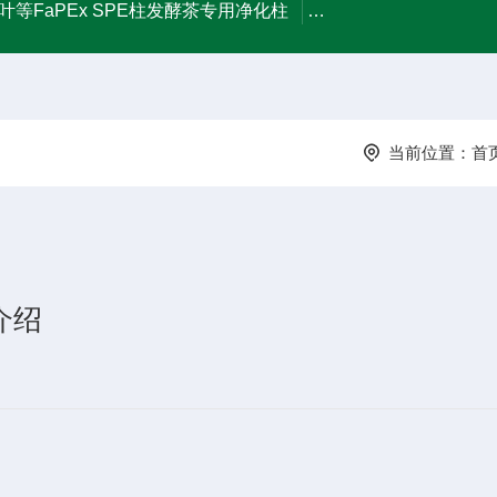
叶等FaPEx SPE柱发酵茶专用净化柱
FaPEx-Tea茶叶
当前位置：
首
介绍